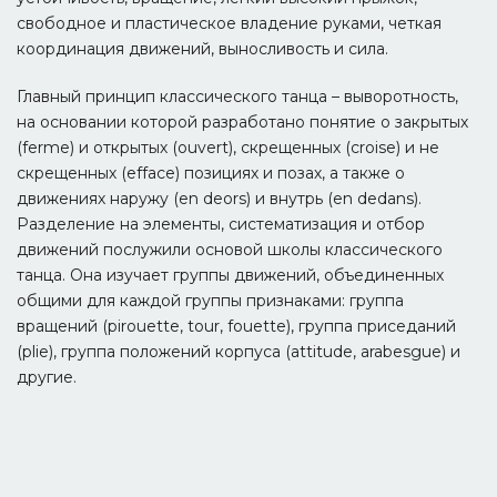
свободное и пластическое владение руками, четкая
координация движений, выносливость и сила.
Главный принцип классического танца – выворотность,
на основании которой разработано понятие о закрытых
(ferme) и открытых (ouvert), скрещенных (croise) и не
скрещенных (efface) позициях и позах, а также о
движениях наружу (en deors) и внутрь (en dedans).
Разделение на элементы, систематизация и отбор
движений послужили основой школы классического
танца. Она изучает группы движений, объединенных
общими для каждой группы признаками: группа
вращений (pirouette, tour, fouette), группа приседаний
(plie), группа положений корпуса (attitude, arabesgue) и
другие.